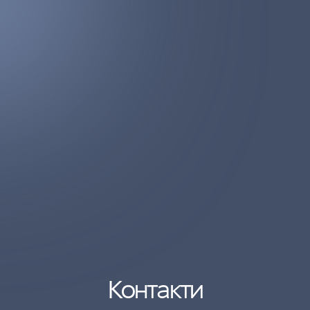
Контакти