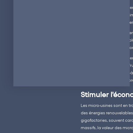
La France importe actuellem
lors du transport. Même l'i
chaîne d'approvisionnement
Les micro-usines permetten
que la France déploie de plu
une capacité de production
Les micro-usines contribuen
renouvelable. Ceci est le fr
réduit sa dépendance vis-à-
énergétiques sur son propre
Stimuler l'écon
Les micro-usines sont en tr
des énergies renouvelables 
gigafactories, souvent car
massifs, la valeur des micr