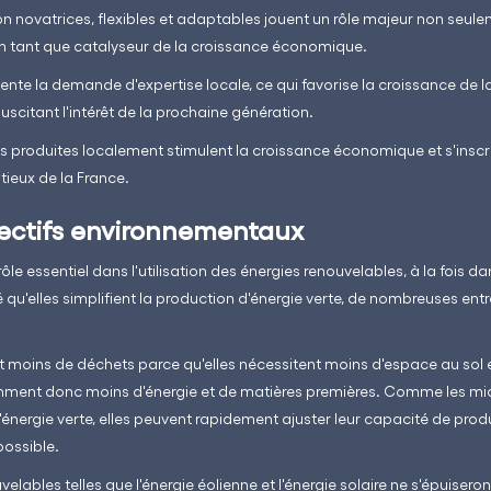
 novatrices, flexibles et adaptables jouent un rôle majeur non seule
 en tant que catalyseur de la croissance économique.
nte la demande d'expertise locale, ce qui favorise la croissance de 
uscitant l'intérêt de la prochaine génération.
 produites localement stimulent la croissance économique et s'inscrive
tieux de la France.
jectifs environnementaux
ôle essentiel dans l'utilisation des énergies renouvelables, à la fois da
 qu'elles simplifient la production d'énergie verte, de nombreuses entr
t moins de déchets parce qu'elles nécessitent moins d'espace au sol e
omment donc moins d'énergie et de matières premières. Comme les mi
nergie verte, elles peuvent rapidement ajuster leur capacité de produ
possible.
elables telles que l'énergie éolienne et l'énergie solaire ne s'épuiseron