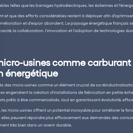
les telles que les barrages hydroélectriques, les éoliennes et l'énergi
nt et que des efforts considérables restent à déployer afin d'optimis
amélioration et d'espoir abondent. Le paysage énergétique français se 
cacité, la collaboration, l'innovation et l'adoption de technologies dur
 micro-usines comme carburant 
on énergétique
ès des micro-usines comme un élément crucial de sa réindustrialisatio
es engendrent la création d'installations de fabrication en petite éche
s prêts à être commercialisés, tout en garantissant évolutivité, effici
e, les micro-usines offrent un potentiel incroyable pour améliorer le f
t elles peuvent répondre plus efficacement aux demandes des conso
ement très bien dans un avenir durable.