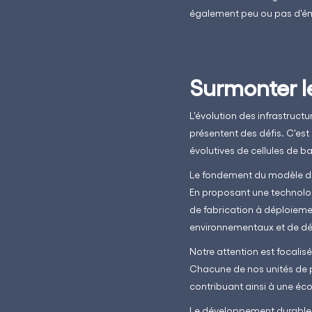
également peu ou pas d'émi
Surmonter le
L'évolution des infrastruct
présentent des défis. C'es
évolutives de cellules de b
Le fondement du modèle d'
En proposant une technologi
de fabrication à déploiemen
environnementaux et de d
Notre attention est focalis
Chacune de nos unités de p
contribuant ainsi à une éc
Le développement durable se