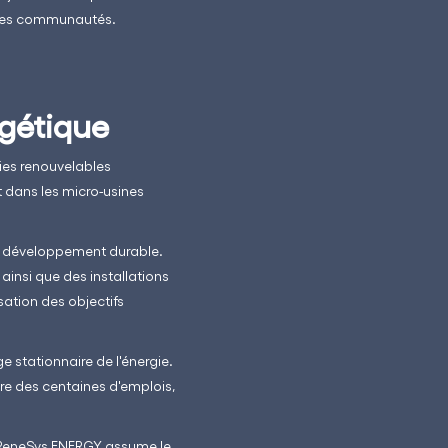
t les communautés.
rgétique
gies renouvelables
 dans les micro-usines
u développement durable.
ainsi que des installations
sation des objectifs
e stationnaire de l'énergie.
re des centaines d'emplois,
ue ReneSys ENERGY assume le