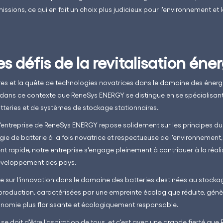
ssions, ce qui en fait un choix plus judicieux pour l'environnement e
s défis de la revitalisation éne
ures et la quête de technologies novatrices dans le domaine des éner
t dans ce contexte que ReneSys ENERGY se distingue en se spécialisant
atteries et de systèmes de stockage stationnaires.
entreprise de ReneSys ENERGY repose solidement sur les principes d
e de batterie à la fois novatrice et respectueuse de l'environnement, 
t rapide, notre entreprise s'engage pleinement à contribuer à la réali
éveloppement des pays.
ée sur l'innovation dans le domaine des batteries destinées au stockag
roduction, caractérisées par une empreinte écologique réduite, génè
onomie plus florissante et écologiquement responsable.
 doit d'être l'aspiration de tous, et c'est avec une grande fierté q