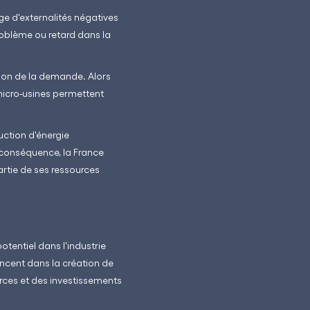
ge d'externalités négatives
roblème ou retard dans la
tion de la demande. Alors
s micro-usines permettent
uction d'énergie
En conséquence, la France
artie de ses ressources
otentiel dans l'industrie
ancent dans la création de
rces et des investissements