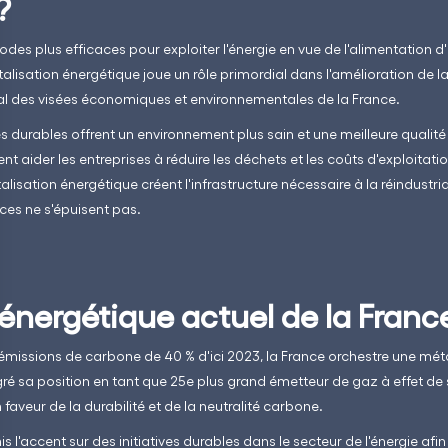
?
odes plus efficaces pour exploiter l'énergie en vue de l'alimentation
talisation énergétique joue un rôle primordial dans l'amélioration de la 
al des visées économiques et environnementales de la France.
s durables offrent un environnement plus sain et une meilleure quali
 aider les entreprises à réduire les déchets et les coûts d'exploitatio
italisation énergétique créent l'infrastructure nécessaire à la réindustri
rces ne s'épuisent pas.
énergétique actuel de la Franc
es émissions de carbone de 40 % d'ici 2023, la France orchestre une 
é sa position en tant que 25e plus grand émetteur de gaz à effet de s
aveur de la durabilité et de la neutralité carbone.
is l'accent sur des initiatives durables dans le secteur de l'énergie afin