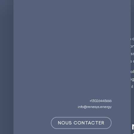
La France, en tant que l'un
relâche à repousser les fro
l'énergie propre et la néces
durabilité des générations a
L'accent mis sur les techno
électriques, l'agriculture r
que modèle de durabilité, i
énergétique.
+13026445666
info@renesys.energy
Pourquoi la 
NOUS CONTACTER