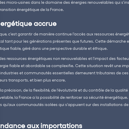
es micro-usines dans le domaine des énergies renouvelables qui s'ins
 transition énergétique de la France.
nergétique accrue
ique, c'est garantir de manière continue l'accès aux ressources énergé
ital tant pour les générations présentes que futures. Cette démarche 
que fiable, géré dans une perspective durable et éthique.
des ressources énergétiques non renouvelables et l'impact des facte
nergie fiable et abordable se complexifie. Cette situation revêt une i
dustries et communautés essentielles demeurent tributaires de ces 
leurs transports, et bien plus encore.
 la précision, de la flexibilité, de l'évolutivité et du contrôle de la quali
lable, la France a la possibilité de renforcer sa sécurité énergétique.
es qu'aux communautés isolées qui s'appuient sur des installations d
endance aux importations