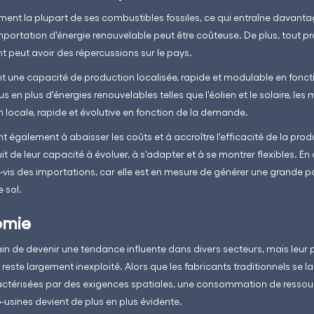
ent la plupart de ses combustibles fossiles, ce qui entraîne davanta
mportation d'énergie renouvelable peut être coûteuse. De plus, tout p
 peut avoir des répercussions sur le pays.
t une capacité de production localisée, rapide et modulable en fonc
s en plus d'énergies renouvelables telles que l'éolien et le solaire, le
 locale, rapide et évolutive en fonction de la demande.
t également à abaisser les coûts et à accroître l'efficacité de la prod
uit de leur capacité à évoluer, à s'adapter et à se montrer flexibles. 
vis des importations, car elle est en mesure de générer une grande p
 sol.
omie
ain de devenir une tendance influente dans divers secteurs, mais leur p
reste largement inexploité. Alors que les fabricants traditionnels se l
actérisées par des exigences spatiales, une consommation de ressou
o-usines devient de plus en plus évidente.