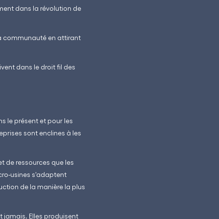
ment dans la révolution de
la communauté en attirant
nt dans le droit fil des
ns le présent et pour les
eprises sont enclines à les
t de ressources que les
cro-usines s'adaptent
ction de la manière la plus
t jamais. Elles produisent