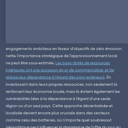
nouveau sur le renforcement des capacités de production
locales afin d’atténuer les dépendances et d’assurer un
progrès continu.
Diversifier l'approvisionnement grâce à l'approvisionnement
local
: Dans une époque où les nations prennent des
engagements ambitieux en faveur d'objectifs de zéro émission
nette, l'importance stratégique de l'approvisionnement local
ne peut être sous-estimée.
Les pays dotés de ressources
intérieures ont une occasion en or de commercialiser et de
réduire leur dépendance à l’égard des pays extérieurs
. En
investissant dans leurs propres ressources, non seulement ils
renforcent leur économie locale, mais ils évitent également les
vulnérabilités liées à la dépendance à l’égard d’une seule
région ou d’un seul pays. Cette approche décentralisée et
localisée devient encore plus cruciale dans des secteurs
comme celui des batteries, où n’importe quel soubresaut
géopolitique peut influencer la dynamique de l’offre du jour au